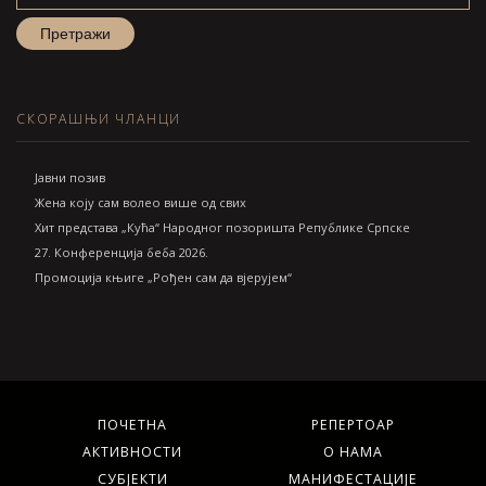
СКОРАШЊИ ЧЛАНЦИ
Jавни позив
Жена коју сам волео више од свих
Хит представа „Кућа“ Народног позоришта Републике Српске
27. Конференција беба 2026.
Промоција књиге „Рођен сам да вјерујем“
ПОЧЕТНА
РЕПЕРТОАР
АКТИВНОСТИ
О НАМА
СУБЈЕКТИ
МАНИФЕСТАЦИЈЕ