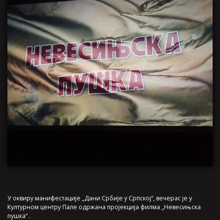
У оквиру манифестације „Дани Србије у Српској“, вечерас је у
Културном центру Пале одржана пројекција филма „Невесињска
пушка“ .