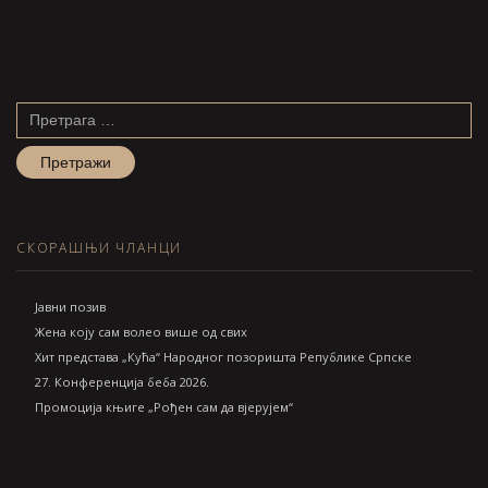
Претрага
за:
СКОРАШЊИ ЧЛАНЦИ
Jавни позив
Жена коју сам волео више од свих
Хит представа „Кућа“ Народног позоришта Републике Српске
27. Конференција беба 2026.
Промоција књиге „Рођен сам да вјерујем“