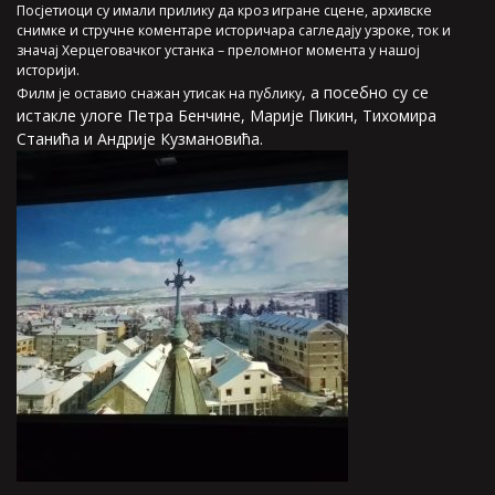
Посјетиоци су имали прилику да кроз игране сцене, архивске
снимке и стручне коментаре историчара сагледају узроке, ток и
значај Херцеговачког устанка – преломног момента у нашој
историји.
, а посе
бно су
се
Филм је оставио снажан утисак на публику
истакле уло
ге Петра Бенчине, Марије Пикин, Тихомира
Станића и Андрије Кузмановића.