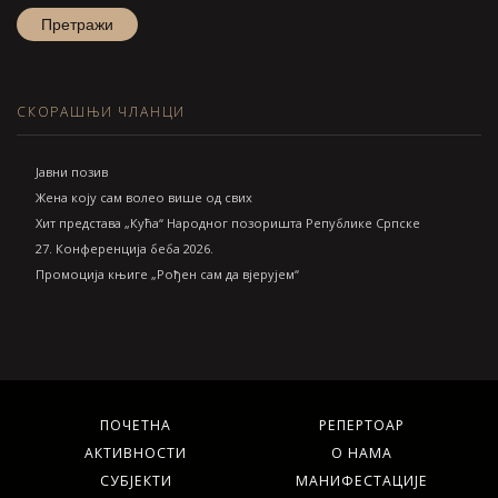
СКОРАШЊИ ЧЛАНЦИ
Jавни позив
Жена коју сам волео више од свих
Хит представа „Кућа“ Народног позоришта Републике Српске
27. Конференција беба 2026.
Промоција књиге „Рођен сам да вјерујем“
ПОЧЕТНА
РЕПЕРТОАР
АКТИВНОСТИ
О НАМА
СУБЈЕКТИ
МАНИФЕСТАЦИЈЕ