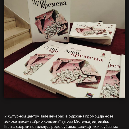
У Културном центру Пале вечерас је одржана промоција нове
збирке пјесама „Зрно кремена“ аутора Миленкa Јевђевићa.
Књига садржи пет циклуса родољубивих, завичајних и љубавних