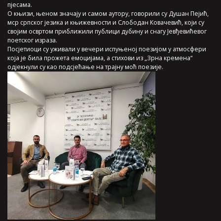
пјесама.
О књизи, њеном значају и самом аутору, говорили су Душан Пејић,
мср српског језика и књижевности и Слободан Ковачевић, који су
својим освртом приближили публици дубину и снагу Јевђевићевог
поетског израза.
Посјетиоци су уживали у вечери испуњеној поезијом у атмосфери
која је била прожета емоцијама, а стихови из „Зрна кремена“
одјекнули су као подсјећање на трајну моћ поезије.